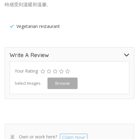
時感受到溫暖和溫馨。
Vegetarian restaurant
Write A Review
Your Rating
Select Images
Browse
Own or work here?
Claim Now!