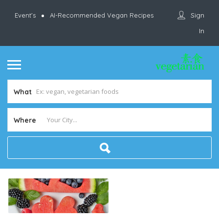
Sign
Event’s
AI-Recommended Vegan Recipes
In
What
Where